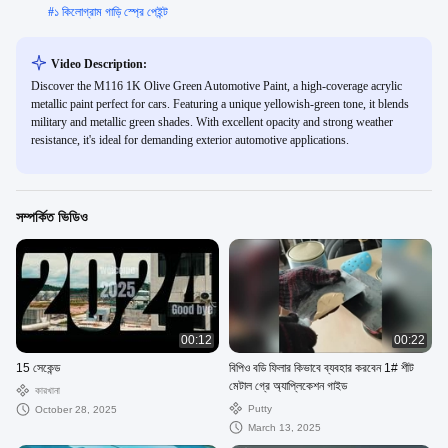
#
১ কিলোগ্রাম গাড়ি স্প্রে পেইন্ট
Video Description:
Discover the M116 1K Olive Green Automotive Paint, a high-coverage acrylic
metallic paint perfect for cars. Featuring a unique yellowish-green tone, it blends
military and metallic green shades. With excellent opacity and strong weather
resistance, it's ideal for demanding exterior automotive applications.
সম্পর্কিত ভিডিও
00:12
00:22
15 সেকেন্ড
বিপিও বডি ফিলার কিভাবে ব্যবহার করবেন 1# শীট
মেটাল গ্রে অ্যাপ্লিকেশন গাইড
কারখানা
Putty
October 28, 2025
March 13, 2025