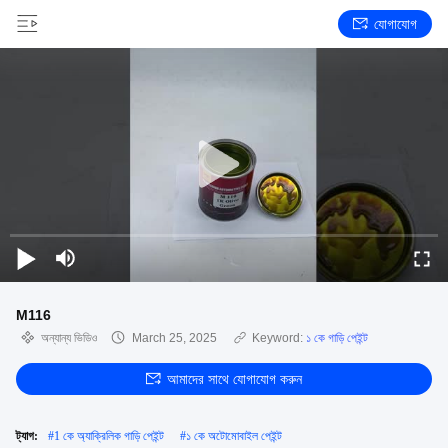
যোগাযোগ
M116
অন্যান্য ভিডিও
March 25, 2025
Keyword:
১ কে গাড়ি পেইন্ট
আমাদের সাথে যোগাযোগ করুন
ট্যাগ:
#
1 কে অ্যাক্রিলিক গাড়ি পেইন্ট
#
১ কে অটোমোবাইল পেইন্ট