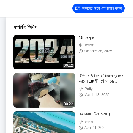
আমাদের সাথে যোগাযোগ করুন
সম্পর্কিত ভিডিও
15 সেকেন্ড
কারখানা
October 28, 2025
00:12
বিপিও বডি ফিলার কিভাবে ব্যবহার
করবেন 1# শীট মেটাল গ্রে
অ্যাপ্লিকেশন গাইড
Putty
March 13, 2025
00:22
এই মাথাটা দিয়ে দেখো।
কারখানা
April 11, 2025