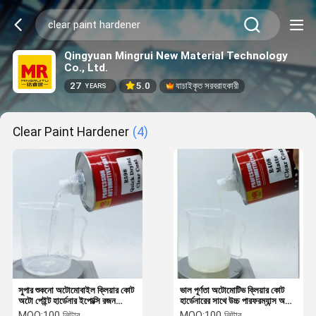
Qingyuan Mingrui New Material Technology
Co., Ltd.
27
5.0
যাচাইকৃত সরবরাহকারী
YEARS
Clear Paint Hardener
(4)
সুপার শুকনো অটোমোবাইল ক্লিয়ার কোট
ভাল পূর্ণতা অটোমোটিভ ক্লিয়ার কোট
অটো পেইন্ট হার্ডেনার ইপোক্সি রজন
হার্ডেনারের সাথে উচ্চ পারফরম্যান্স অটো
OEM
পেইন্ট ক্লিয়ার কোট
MOQ:
100 লিটার
MOQ:
100 লিটার