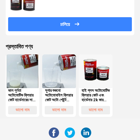
চালিয়ে
প্রস্তাবিত পণ্য
ভাল পূর্ণতা
সুপার শুকনো
হাই গ্লস অটোমোটিভ
অটোমোটিভ ক্লিয়ার
অটোমোবাইল ক্লিয়ার
ক্লিয়ার কোট এবং
কোট হার্ডেনারের সাথে
কোট অটো পেইন্ট
হার্ডেনার 2k কার
উচ্চ পারফরম্যান্স
হার্ডেনার ইপোক্সি রজন
ক্লিয়ার কোট কোন
অটো পেইন্ট ক্লিয়ার
OEM
সঙ্কুচিত
ভালো দাম
ভালো দাম
ভালো দাম
কোট