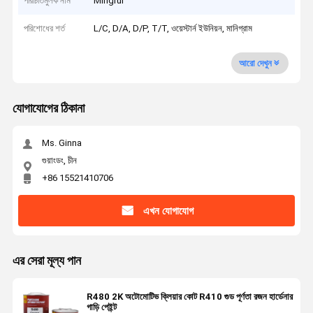
পরিচিতিমুলক নাম
Mingrui
পরিশোধের শর্ত
L/C, D/A, D/P, T/T, ওয়েস্টার্ন ইউনিয়ন, মানিগ্রাম
আরো দেখুন
যোগাযোগের ঠিকানা
Ms. Ginna
গুয়াংডং, চীন
+86 15521410706
এখন যোগাযোগ
এর সেরা মূল্য পান
R480 2K অটোমোটিভ ক্লিয়ার কোট R410 গুড পূর্ণতা রজন হার্ডেনার
গাড়ি পেইন্ট