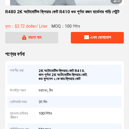
2
/
3
R480 2K অটোমোটিভ ক্লিয়ার কোট R410 গুড পূর্ণতা রজন হার্ডেনার গাড়ি পেইন্ট
মূল্য：$3.72 doller/ Liter
MOQ：100 লিটার
ভালো দাম
এখন যোগাযোগ
পণ্যের বর্ণনা
লক্ষণীয় করা
,
2K অটোমোটিভ ক্লিয়ার কোট R410
,
ভাল পূর্ণতা 2K অটোমোটিভ ক্লিয়ার কোট
গুড ফুলনেস ২ কে কার ক্লিয়ার কোট
উৎপত্তি স্থল
গুয়াংডং, চীন
ডেলিভারি সময়
31 দিন
ন্যূনতম চাহিদার
100 লিটার
পরিমাণ