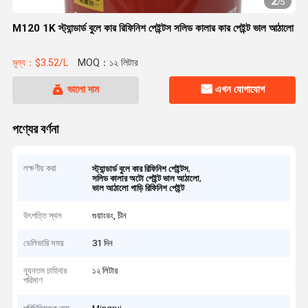
2
/
5
M120 1K স্ট্যান্ডার্ড বুলে কার রিফিনিশ পেইন্টস সলিড কালার কার পেইন্ট ভাল আঠালো
মূল্য：$3.52/L
MOQ：১২ লিটার
ভালো দাম
এখন যোগাযোগ
পণ্যের বর্ণনা
লক্ষণীয় করা
,
স্ট্যান্ডার্ড বুলে কার রিফিনিশ পেইন্টস
,
সলিড কালার অটো পেইন্ট ভাল আঠালো
ভাল আঠালো গাড়ি রিফিনিশ পেইন্ট
উৎপত্তি স্থল
গুয়াংডং, চীন
ডেলিভারি সময়
31 দিন
ন্যূনতম চাহিদার
১২ লিটার
পরিমাণ