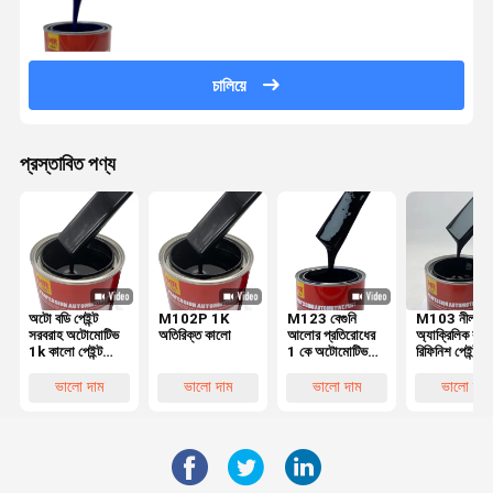
চালিয়ে
প্রস্তাবিত পণ্য
অটো বডি পেইন্ট
M102P 1K
M123 বেগুনি
M103 নীল কা
সরবরাহ অটোমোটিভ
অতিরিক্ত কালো
আলোর প্রতিরোধের
অ্যাক্রিলিক কার
1k কালো পেইন্ট
1 কে অটোমোটিভ
রিফিনিশ পেইন্ট 1
গাড়ির জন্য
পেইন্ট লেপ দ্রুত
কার স্প্রে পেইন্ট
শুকানোর
পরিশীলিত
ভালো দাম
ভালো দাম
ভালো দাম
ভালো দাম