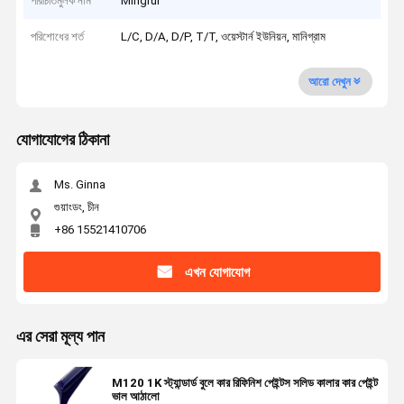
পরিচিতিমুলক নাম
Mingrui
পরিশোধের শর্ত
L/C, D/A, D/P, T/T, ওয়েস্টার্ন ইউনিয়ন, মানিগ্রাম
আরো দেখুন
যোগাযোগের ঠিকানা
Ms. Ginna
গুয়াংডং, চীন
+86 15521410706
এখন যোগাযোগ
এর সেরা মূল্য পান
M120 1K স্ট্যান্ডার্ড বুলে কার রিফিনিশ পেইন্টস সলিড কালার কার পেইন্ট
ভাল আঠালো