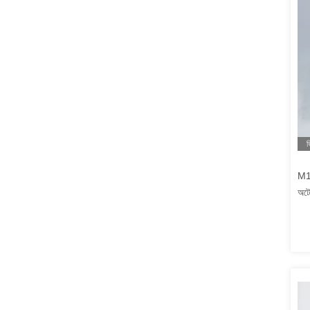
ভ
M11
অটো