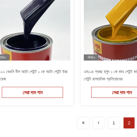
িডিও
ভিডিও
২২ বেগুনি নীল অটো পেইন্ট ১ কে অটো পেইন্ট উচ্চ
এম১১৪ স্বচ্ছ হলুদ ১ কে কার পেইন্ট 
ারেজ
পেইন্ট রাসায়নিক প্রতিরোধের
সেরা দাম পান
সেরা দাম পান
1
2