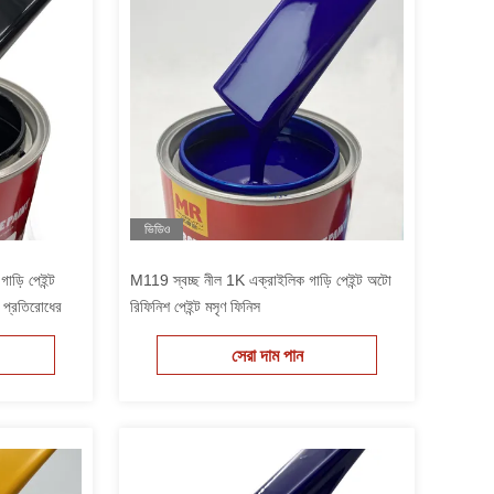
ভিডিও
়ি পেইন্ট
M119 স্বচ্ছ নীল 1K এক্রাইলিক গাড়ি পেইন্ট অটো
া প্রতিরোধের
রিফিনিশ পেইন্ট মসৃণ ফিনিস
সেরা দাম পান