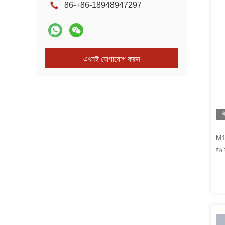
86-+86-18948947297
এখনই যোগাযোগ করুন
ভ
M10
রঙ স