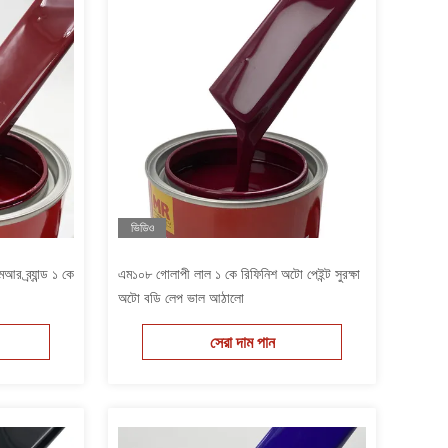
ভিডিও
র ব্র্যান্ড ১ কে
এম১০৮ গোলাপী লাল ১ কে রিফিনিশ অটো পেইন্ট সুরক্ষা
অটো বডি লেপ ভাল আঠালো
সেরা দাম পান