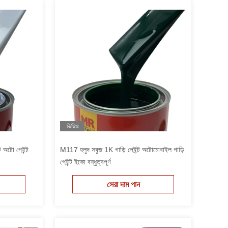
ভিডিও
ট অটো পেইন্ট
M117 হলুদ সবুজ 1K গাড়ি পেইন্ট অটোমোবাইল গাড়ি
পেইন্ট ইকো বন্ধুত্বপূর্ণ
সেরা দাম পান