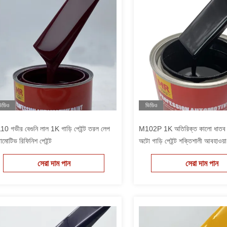
িডিও
ভিডিও
0 গভীর বেগুনি লাল 1K গাড়ি পেইন্ট তরল লেপ
M102P 1K অতিরিক্ত কালো ধাতব গাড
মোটিভ রিফিনিশ পেইন্ট
অটো গাড়ি পেইন্ট শক্তিশালী আবহাওয়
সেরা দাম পান
সেরা দাম পান