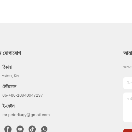
ুত যোগাযোগ
আমা
ঠিকানা
আমাদে
গুয়াংডং, চীন
টেলিফোন
86-+86-18948947297
ই-মেইল
mr.peterliuqy@gmail.com